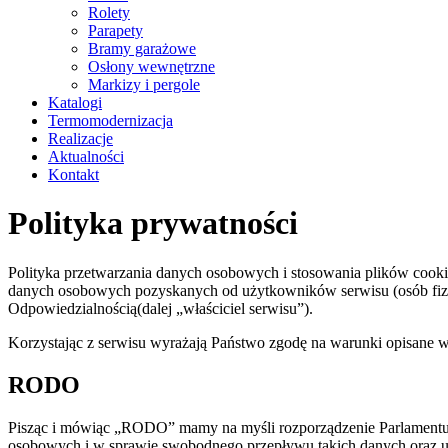
Rolety
Parapety
Bramy garażowe
Osłony wewnętrzne
Markizy i pergole
Katalogi
Termomodernizacja
Realizacje
Aktualności
Kontakt
Polityka prywatności
Polityka przetwarzania danych osobowych i stosowania plików cookie
danych osobowych pozyskanych od użytkowników serwisu (osób fizyc
Odpowiedzialnością(dalej „właściciel serwisu”).
Korzystając z serwisu wyrażają Państwo zgodę na warunki opisane w 
RODO
Pisząc i mówiąc „RODO” mamy na myśli rozporządzenie Parlamentu 
osobowych i w sprawie swobodnego przepływu takich danych oraz uch