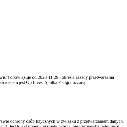
wis”) obowiązuje od 2023-11-29 i określa zasady przetwarzania
ścicielem jest Op Invest Spółka Z Ograniczoną
rawie ochrony osób fizycznych w związku z przetwarzaniem danych
). Jest to akt prawny przyjęty przez Unię Europejską regulujący