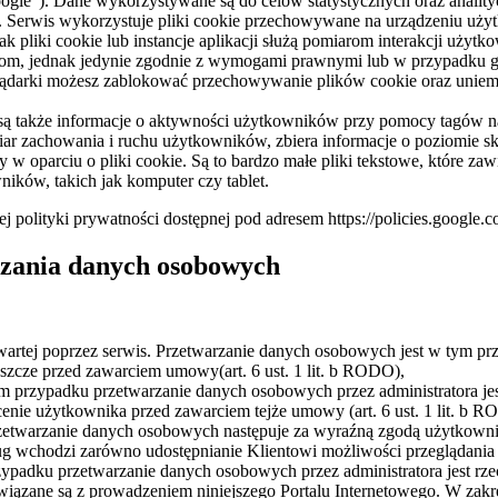
gle”). Dane wykorzystywane są do celów statystycznych oraz analityc
. Serwis wykorzystuje pliki cookie przechowywane na urządzeniu użyt
jak pliki cookie lub instancje aplikacji służą pomiarom interakcji uży
m, jednak jedynie zgodnie z wymogami prawnymi lub w przypadku gdy 
ądarki możesz zablokować przechowywanie plików cookie oraz uniemo
 są także informacje o aktywności użytkowników przy pomocy tagów 
ar zachowania i ruchu użytkowników, zbiera informacje o poziomie s
y w oparciu o pliki cookie. Są to bardzo małe pliki tekstowe, które za
ów, takich jak komputer czy tablet.
 polityki prywatności dostępnej pod adresem https://policies.google.
rzania danych osobowych
awartej poprzez serwis. Przetwarzanie danych osobowych jest w tym p
eszcze przed zawarciem umowy(art. 6 ust. 1 lit. b RODO),
 tym przypadku przetwarzanie danych osobowych przez administratora 
cenie użytkownika przed zawarciem tejże umowy (art. 6 ust. 1 lit. b 
twarzanie danych osobowych następuje za wyraźną zgodą użytkownika 
ug wchodzi zarówno udostępnianie Klientowi możliwości przeglądania j
padku przetwarzanie danych osobowych przez administratora jest rzec
owiązane są z prowadzeniem niniejszego Portalu Internetowego. W zakr