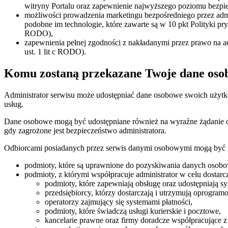
witryny Portalu oraz zapewnienie najwyższego poziomu bezpiec
możliwości prowadzenia marketingu bezpośredniego przez adm
podobne im technologie, które zawarte są w 10 pkt Polityki pr
RODO),
zapewnienia pełnej zgodności z nakładanymi przez prawo na a
ust. 1 lit c RODO).
Komu zostaną przekazane Twoje dane oso
Administrator serwisu może udostępniać dane osobowe swoich użytk
usług.
Dane osobowe mogą być udostępniane również na wyraźne żądanie or
gdy zagrożone jest bezpieczeństwo administratora.
Odbiorcami posiadanych przez serwis danymi osobowymi mogą być 
podmioty, które są uprawnione do pozyskiwania danych oso
podmioty, z którymi współpracuje administrator w celu dosta
podmioty, które zapewniają obsługę oraz udostępniają sy
przedsiębiorcy, którzy dostarczają i utrzymują oprogram
operatorzy zajmujący się systemami płatności,
podmioty, które świadczą usługi kurierskie i pocztowe,
kancelarie prawne oraz firmy doradcze współpracujące z