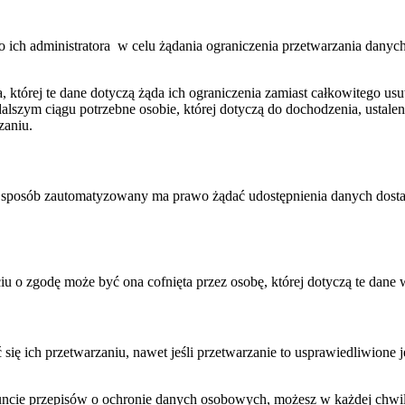
o ich administratora w celu żądania ograniczenia przetwarzania dany
 której te dane dotyczą żąda ich ograniczenia zamiast całkowitego us
dalszym ciągu potrzebne osobie, której dotyczą do dochodzenia, ustalen
zaniu.
 sposób zautomatyzowany ma prawo żądać udostępnienia danych dostarc
u o zgodę może być ona cofnięta przez osobę, której dotyczą te dane 
ię ich przetwarzaniu, nawet jeśli przetwarzanie to usprawiedliwione je
ncie przepisów o ochronie danych osobowych, możesz w każdej chwili