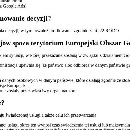
inistratorem
z Google Ads).
mowanie decyzji?
a decyzji, w tym również profilowania zgodnie z art. 22 RODO.
jów spoza terytorium Europejski Obszar 
iem sytuacji, w której przekazane zostaną w związku z działaniem Go
istracja upewnia się, że państwo albo odbiorca w danym państwie g
m danych osobowych w danym państwie, które działają zgodnie ze stos
sje Europejską,
one zostały przez właściwy organ nadzoru.
e?
u świadczonej usługi a także celu ich przetwarzania:
ej usługi okres ten wynosi czas świadczenia tej usługi lub maksymalni