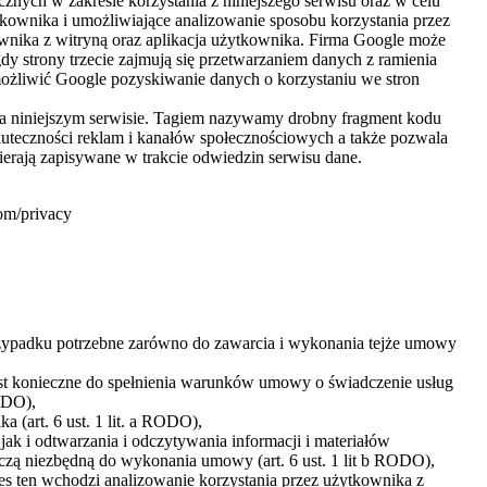
znych w zakresie korzystania z niniejszego serwisu oraz w celu
kownika i umożliwiające analizowanie sposobu korzystania przez
tkownika z witryną oraz aplikacja użytkownika. Firma Google może
strony trzecie zajmują się przetwarzaniem danych z ramienia
żliwić Google pozyskiwanie danych o korzystaniu we stron
na niniejszym serwisie. Tagiem nazywamy drobny fragment kodu
kuteczności reklam i kanałów społecznościowych a także pozwala
wierają zapisywane w trakcie odwiedzin serwisu dane.
com/privacy
rzypadku potrzebne zarówno do zawarcia i wykonania tejże umowy
jest konieczne do spełnienia warunków umowy o świadczenie usług
RODO),
(art. 6 ust. 1 lit. a RODO),
ak i odtwarzania i odczytywania informacji i materiałów
zą niezbędną do wykonania umowy (art. 6 ust. 1 lit b RODO),
es ten wchodzi analizowanie korzystania przez użytkownika z