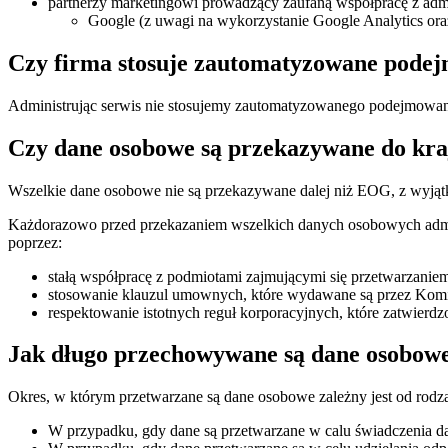
partnerzy marketingowi prowadzący zaufaną współpracę z adm
Google (z uwagi na wykorzystanie Google Analytics ora
Czy firma stosuje zautomatyzowane podej
Administrując serwis nie stosujemy zautomatyzowanego podejmowani
Czy dane osobowe są przekazywane do kra
Wszelkie dane osobowe nie są przekazywane dalej niż EOG, z wyjątk
Każdorazowo przed przekazaniem wszelkich danych osobowych admin
poprzez:
stałą współpracę z podmiotami zajmującymi się przetwarzanie
stosowanie klauzul umownych, które wydawane są przez Komi
respektowanie istotnych reguł korporacyjnych, które zatwierdz
Jak długo przechowywane są dane osobow
Okres, w którym przetwarzane są dane osobowe zależny jest od rodzaj
W przypadku, gdy dane są przetwarzane w calu świadczenia dan