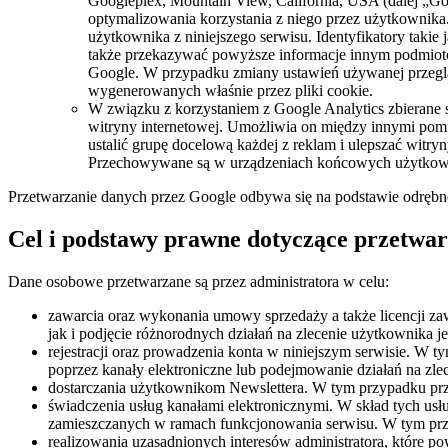
Googleplex, Mountain View, California, USA (dalej „Goo
optymalizowania korzystania z niego przez użytkownika
użytkownika z niniejszego serwisu. Identyfikatory takie 
także przekazywać powyższe informacje innym podmioto
Google. W przypadku zmiany ustawień używanej przegl
wygenerowanych właśnie przez pliki cookie.
W związku z korzystaniem z Google Analytics zbierane
witryny internetowej. Umożliwia on między innymi pomi
ustalić grupę docelową każdej z reklam i ulepszać witryn
Przechowywane są w urządzeniach końcowych użytkownik
Przetwarzanie danych przez Google odbywa się na podstawie odrębnej
Cel i podstawy prawne dotyczące przetwa
Dane osobowe przetwarzane są przez administratora w celu:
zawarcia oraz wykonania umowy sprzedaży a także licencji z
jak i podjęcie różnorodnych działań na zlecenie użytkownika j
rejestracji oraz prowadzenia konta w niniejszym serwisie. W
poprzez kanały elektroniczne lub podejmowanie działań na zle
dostarczania użytkownikom Newslettera. W tym przypadku prze
świadczenia usług kanałami elektronicznymi. W skład tych usł
zamieszczanych w ramach funkcjonowania serwisu. W tym przy
realizowania uzasadnionych interesów administratora, które p