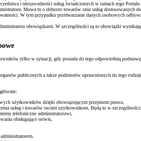
zeństwa i niezawodności usług świadczonych w ramach tego Portalu (a
inistratora. Mowa tu o doborze towarów oraz usług dostosowanych do
ywatności. W tym przypadku przetwarzanie danych osobowych odbywa się 
dministratora obowiązkami. W szczególności są to obowiązki wynikają
bowe
owników tylko w sytuacji, gdy posiada do tego odpowiednią podstaw
ganów publicznych a także podmiotów uprawnionych do tego rodzaju 
głównie:
bowych użytkowników dzięki obowiązującym przepisom prawa,
rczenia usług i towarów swoim użytkownikom. Będą to w szczególności:
stemy telefoniczne administratorowi,
owania obsługujące serwis,
 administratorem.