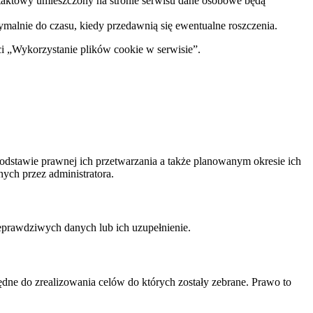
taktowy umieszczony na stronie serwisu dane osobowe będą
malnie do czasu, kiedy przedawnią się ewentualne roszczenia.
ci „Wykorzystanie plików cookie w serwisie”.
podstawie prawnej ich przetwarzania a także planowanym okresie ich
ych przez administratora.
eprawdziwych danych lub ich uzupełnienie.
dne do zrealizowania celów do których zostały zebrane. Prawo to