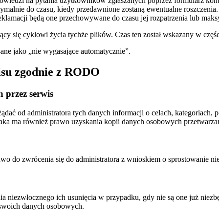
powiedzi na pytania użytkowników zgłaszanych poprzez formularz kon
ymalnie do czasu, kiedy przedawnione zostaną ewentualne roszczenia.
klamacji będą one przechowywane do czasu jej rozpatrzenia lub maksy
cy się cyklowi życia tychże plików. Czas ten został wskazany w częś
ane jako „nie wygasające automatycznie”.
isu zgodnie z RODO
 przez serwis
dać od administratora tych danych informacji o celach, kategoriach, 
 taka ma również prawo uzyskania kopii danych osobowych przetwarzan
wo do zwrócenia się do administratora z wnioskiem o sprostowanie ni
a niezwłocznego ich usunięcia w przypadku, gdy nie są one już niezbę
e swoich danych osobowych.