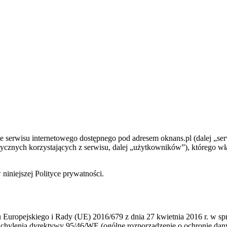
 serwisu internetowego dostępnego pod adresem oknans.pl (dalej „ser
znych korzystających z serwisu, dalej „użytkowników”), którego wła
niniejszej Polityce prywatności.
Europejskiego i Rady (UE) 2016/679 z dnia 27 kwietnia 2016 r. w sp
ylenia dyrektywy 95/46/WE (ogólne rozporządzenie o ochronie danych