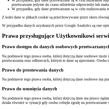
W przypadku, gdy dane przetwarzane są w celu udzielania od
przetwarzane jedynie do czasu udzielenia odpowiedzi lub maks
W przypadku, gdy dane przetwarzane są w celu realizowania re
Z kolei dane w plikach cookie są przechowywane przez okres równają
W przypadku danych uzyskanych przez Google Analytics są one opis
Prawa przysługujące Użytkownikowi serw
Prawo dostępu do danych osobowych przetwarzanych
Na podstawie tego prawa osoba, której dotyczą dane osobowe może żą
przetwarzania oraz odbiorcach, którym te dane są ujawniane. Osoba
Prawo do prostowania danych
Na podstawie tego prawa osoba, której dotyczą dane osobowe ma pra
Prawo do usunięcia danych
Na podstawie tego prawa osoba, której dotyczą dane ma prawo żądani
działa również w sytuacji gdy osoba cofnęła zgodę na przetwarzani