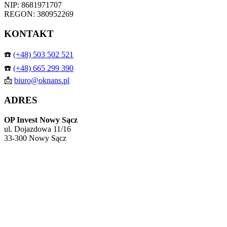
NIP: 8681971707
REGON: 380952269
KONTAKT
☎️
(+48) 503 502 521
☎️
(+48) 665 299 390
📩
biuro@oknans.pl
ADRES
OP Invest Nowy Sącz
ul. Dojazdowa 11/16
33-300 Nowy Sącz