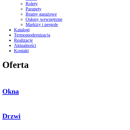
Rolety
Parapety
Bramy garażowe
Osłony wewnętrzne
Markizy i pergole
Katalogi
Termomodernizacja
Realizacje
Aktualności
Kontakt
Oferta
Okna
Drzwi